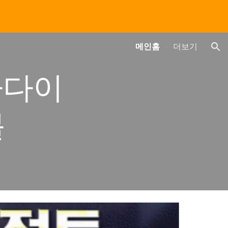
ion
메인홈
더보기
라다이
볼