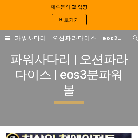
제휴문의 텔 입장
Skip to main content
Skip to navigation
바로가기
파워사다리 | 오션파라다이스 | eos3분파워볼
파워사다리 | 오션파라
다이스 | eos3분파워
볼